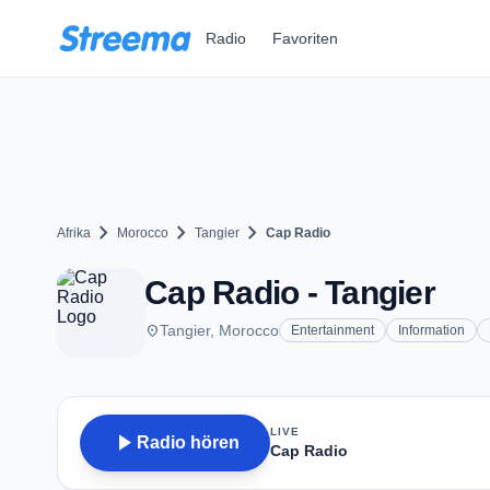
Zum Hauptinhalt springen
Radio
Favoriten
chevron_right
chevron_right
chevron_right
Afrika
Morocco
Tangier
Cap Radio
Cap Radio - Tangier
place
Tangier, Morocco
Entertainment
Information
LIVE
play_arrow
Radio hören
Cap Radio