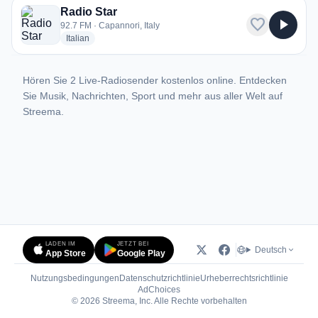
Radio Star
favorite
play_arrow
92.7 FM · Capannori, Italy
radio stations
Italian
Hören Sie 2 Live-Radiosender kostenlos online. Entdecken
Sie Musik, Nachrichten, Sport und mehr aus aller Welt auf
Streema.
LADEN IM
JETZT BEI
Deutsch
App Store
Google Play
Nutzungsbedingungen
Datenschutzrichtlinie
Urheberrechtsrichtlinie
(öffnet in neuem Tab)
AdChoices
© 2026 Streema, Inc. Alle Rechte vorbehalten