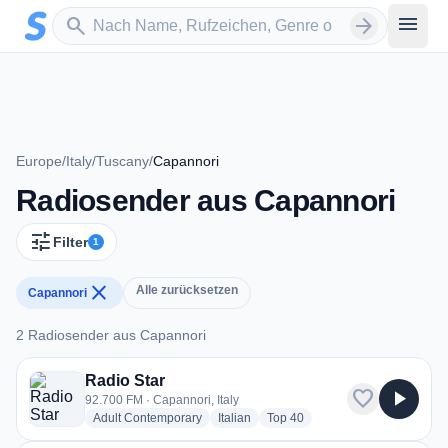
Zum Hauptinhalt springen
Sender suchen
menu
search
arrow_forward
Europe
/
Italy
/
Tuscany
/
Capannori
Radiosender aus Capannori
tune
Filter
1
close
Alle zurücksetzen
Capannori
2 Radiosender aus Capannori
2 Radiosender aus Capannori
Radio Star
favorite
play_arrow
92.700 FM · Capannori, Italy
radio stations
radio stations
radio stations
Adult Contemporary
Italian
Top 40