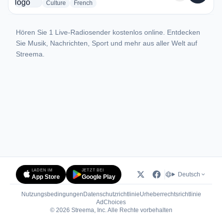
radio stations
radio stations
Culture
French
Hören Sie 1 Live-Radiosender kostenlos online. Entdecken
Sie Musik, Nachrichten, Sport und mehr aus aller Welt auf
Streema.
LADEN IM
JETZT BEI
Deutsch
App Store
Google Play
Nutzungsbedingungen
Datenschutzrichtlinie
Urheberrechtsrichtlinie
(öffnet in neuem Tab)
AdChoices
© 2026 Streema, Inc. Alle Rechte vorbehalten