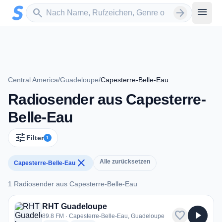
Zum Hauptinhalt springen
Sender suchen
menu
search
arrow_forward
Central America
/
Guadeloupe
/
Capesterre-Belle-Eau
Radiosender aus Capesterre-
Belle-Eau
tune
Filter
1
close
Alle zurücksetzen
Capesterre-Belle-Eau
1 Radiosender aus Capesterre-Belle-Eau
1 Radiosender aus Capesterre-Belle-Eau
RHT Guadeloupe
favorite
play_arrow
89.8 FM · Capesterre-Belle-Eau, Guadeloupe