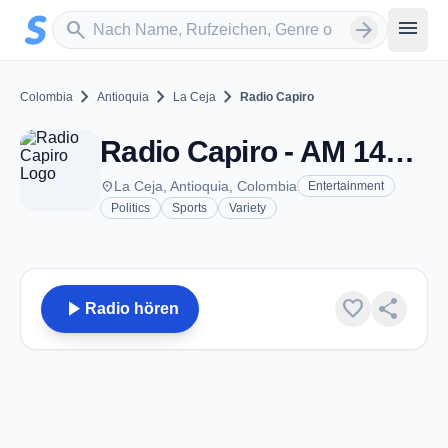
Zum Hauptinhalt springen
Sender suchen
menu
search
arrow_forward
chevron_right
chevron_right
chevron_right
Colombia
Antioquia
La Ceja
Radio Capiro
Radio Capiro - AM 1460 - La Ceja
place
La Ceja, Antioquia, Colombia
Entertainment
Politics
Sports
Variety
play_arrow
favorite
share
Radio hören