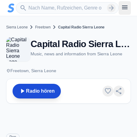
Zum Hauptinhalt springen
Sender suchen
menu
search
arrow_forward
chevron_right
chevron_right
Sierra Leone
Freetown
Capital Radio Sierra Leone
Capital Radio Sierra Leone - FM 104.9 - Freetown
Music, news and information from Sierra Leone
place
Freetown, Sierra Leone
play_arrow
favorite
share
Radio hören