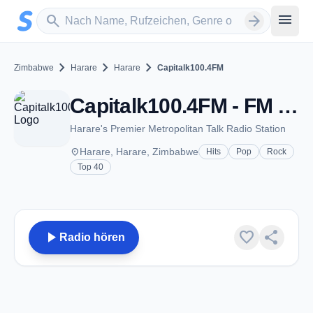
Zum Hauptinhalt springen
Sender suchen
menu
search
arrow_forward
chevron_right
chevron_right
chevron_right
Zimbabwe
Harare
Harare
Capitalk100.4FM
Capitalk100.4FM - FM 100.4 - Harare
Harare's Premier Metropolitan Talk Radio Station
place
Harare, Harare, Zimbabwe
Hits
Pop
Rock
Top 40
play_arrow
favorite
share
Radio hören