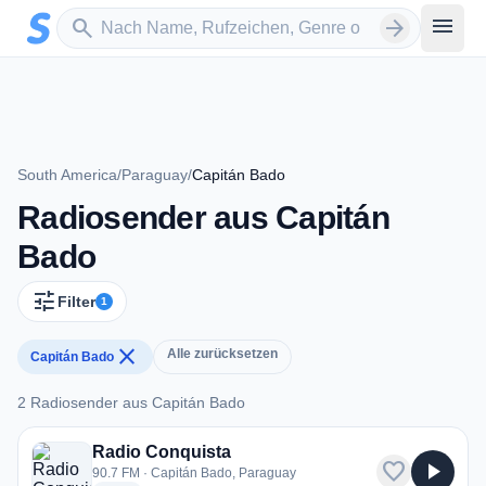
Zum Hauptinhalt springen
Sender suchen
menu
search
arrow_forward
South America
/
Paraguay
/
Capitán Bado
Radiosender aus Capitán
Bado
tune
Filter
1
close
Alle zurücksetzen
Capitán Bado
2 Radiosender aus Capitán Bado
2 Radiosender aus Capitán Bado
Radio Conquista
favorite
play_arrow
90.7 FM · Capitán Bado, Paraguay