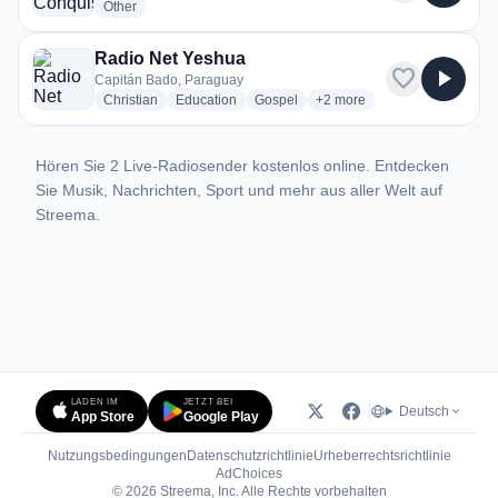
radio stations
Other
Radio Net Yeshua
favorite
play_arrow
Capitán Bado, Paraguay
radio stations
radio stations
radio stations
more genres for Radio Net
Christian
Education
Gospel
+2
more
Hören Sie 2 Live-Radiosender kostenlos online. Entdecken
Sie Musik, Nachrichten, Sport und mehr aus aller Welt auf
Streema.
LADEN IM
JETZT BEI
Deutsch
App Store
Google Play
Nutzungsbedingungen
Datenschutzrichtlinie
Urheberrechtsrichtlinie
(öffnet in neuem Tab)
AdChoices
© 2026 Streema, Inc. Alle Rechte vorbehalten