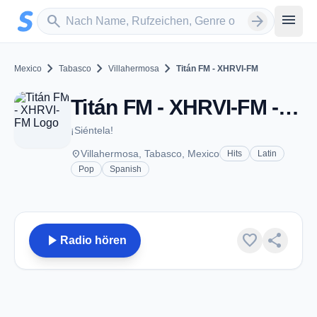
Zum Hauptinhalt springen
Sender suchen
menu
search
arrow_forward
chevron_right
chevron_right
chevron_right
Mexico
Tabasco
Villahermosa
Titán FM - XHRVI-FM
Titán FM - XHRVI-FM - FM 106.3 - Villahermosa, TA
¡Siéntela!
place
Villahermosa, Tabasco, Mexico
Hits
Latin
Pop
Spanish
play_arrow
favorite
share
Radio hören