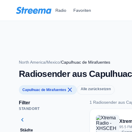
Zum Hauptinhalt springen
Radio
Favoriten
North America
/
Mexico
/
Capulhuac de Mirafuentes
Radiosender aus Capulhuac
close
Alle zurücksetzen
Capulhuac de Mirafuentes
1 Radiosender aus Ca
Filter
STANDORT
1 Radiosender aus 
chevron_left
Xtre
95.5 FM
Städte