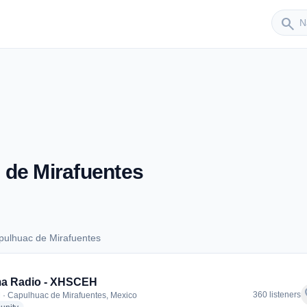
Sender
search
 de Mirafuentes
pulhuac de Mirafuentes
Capulhuac de Mirafuentes
ma Radio - XHSCEH
f
360 listeners
 · Capulhuac de Mirafuentes, Mexico