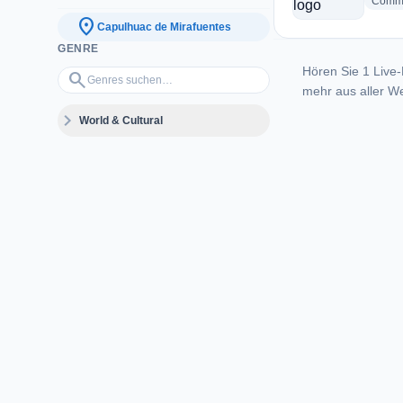
Commu
location_on
Capulhuac de Mirafuentes
GENRE
Hören Sie 1 Live-
Genres suchen…
search
mehr aus aller We
expand_more
World & Cultural