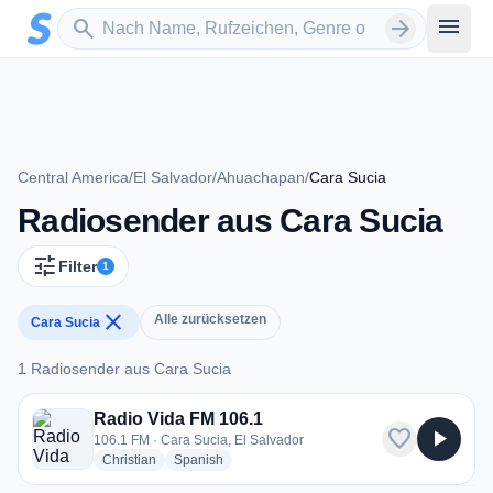
Zum Hauptinhalt springen
Sender suchen
menu
search
arrow_forward
Central America
/
El Salvador
/
Ahuachapan
/
Cara Sucia
Radiosender aus Cara Sucia
tune
Filter
1
close
Alle zurücksetzen
Cara Sucia
1 Radiosender aus Cara Sucia
1 Radiosender aus Cara Sucia
Radio Vida FM 106.1
favorite
play_arrow
106.1 FM · Cara Sucia, El Salvador
radio stations
radio stations
Christian
Spanish