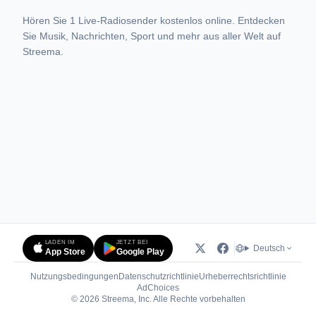
Hören Sie 1 Live-Radiosender kostenlos online. Entdecken
Sie Musik, Nachrichten, Sport und mehr aus aller Welt auf
Streema.
LADEN IM
JETZT BEI
Deutsch
App Store
Google Play
Nutzungsbedingungen
Datenschutzrichtlinie
Urheberrechtsrichtlinie
(öffnet in neuem Tab)
AdChoices
© 2026 Streema, Inc. Alle Rechte vorbehalten