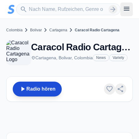
Zum Hauptinhalt springen
Sender suchen
menu
search
arrow_forward
chevron_right
chevron_right
chevron_right
Colombia
Bolivar
Cartagena
Caracol Radio Cartagena
Caracol Radio Cartagena - AM 1170 - Cartagena
place
Cartagena, Bolivar, Colombia
News
Variety
play_arrow
favorite
share
Radio hören