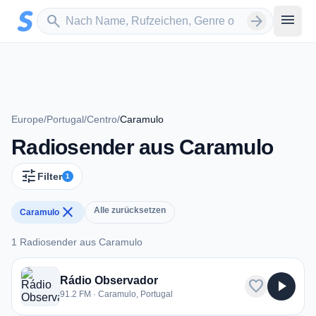
Zum Hauptinhalt springen
Sender suchen
menu
search
arrow_forward
Europe
/
Portugal
/
Centro
/
Caramulo
Radiosender aus Caramulo
tune
Filter
1
close
Alle zurücksetzen
Caramulo
1 Radiosender aus Caramulo
1 Radiosender aus Caramulo
Rádio Observador
favorite
play_arrow
91.2 FM · Caramulo, Portugal