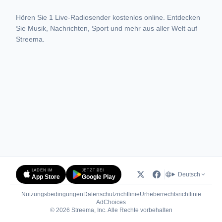
Hören Sie 1 Live-Radiosender kostenlos online. Entdecken
Sie Musik, Nachrichten, Sport und mehr aus aller Welt auf
Streema.
LADEN IM
JETZT BEI
Deutsch
App Store
Google Play
Nutzungsbedingungen
Datenschutzrichtlinie
Urheberrechtsrichtlinie
(öffnet in neuem Tab)
AdChoices
© 2026 Streema, Inc. Alle Rechte vorbehalten