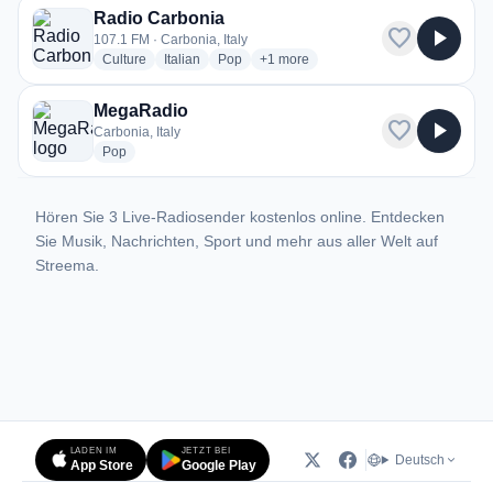
Radio Carbonia
favorite
play_arrow
107.1 FM · Carbonia, Italy
radio stations
radio stations
radio stations
more genres for Radio Carbonia
Culture
Italian
Pop
+1
more
MegaRadio
favorite
play_arrow
Carbonia, Italy
radio stations
Pop
Hören Sie 3 Live-Radiosender kostenlos online. Entdecken
Sie Musik, Nachrichten, Sport und mehr aus aller Welt auf
Streema.
LADEN IM
JETZT BEI
Deutsch
App Store
Google Play