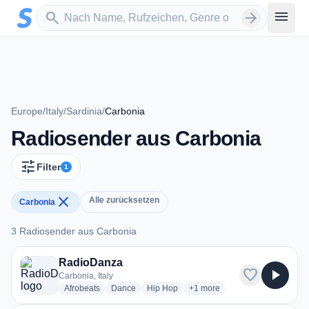
Zum Hauptinhalt springen
Sender suchen
menu
search
arrow_forward
Europe
/
Italy
/
Sardinia
/
Carbonia
Radiosender aus Carbonia
tune
Filter
1
close
Alle zurücksetzen
Carbonia
3 Radiosender aus Carbonia
3 Radiosender aus Carbonia
RadioDanza
favorite
play_arrow
Carbonia, Italy
radio stations
radio stations
radio stations
more genres for RadioDanza
Afrobeats
Dance
Hip Hop
+1
more