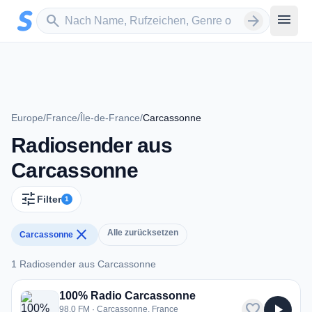
Zum Hauptinhalt springen
Sender suchen
menu
search
arrow_forward
Europe
/
France
/
Île-de-France
/
Carcassonne
Radiosender aus
Carcassonne
tune
Filter
1
close
Alle zurücksetzen
Carcassonne
1 Radiosender aus Carcassonne
1 Radiosender aus Carcassonne
100% Radio Carcassonne
favorite
play_arrow
98.0 FM · Carcassonne, France