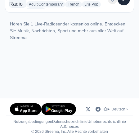
radio stations
radio stations
radio stations
Adult Contemporary
French
Lite Pop
more genres for 100% Radio Carcassonne
+1
more
Hören Sie 1 Live-Radiosender kostenlos online. Entdecken
Sie Musik, Nachrichten, Sport und mehr aus aller Welt auf
Streema.
LADEN IM
JETZT BEI
Deutsch
App Store
Google Play
Nutzungsbedingungen
Datenschutzrichtlinie
Urheberrechtsrichtlinie
(öffnet in neuem Tab)
AdChoices
© 2026 Streema, Inc. Alle Rechte vorbehalten