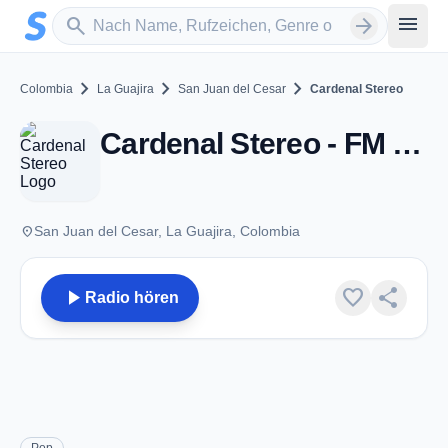
Zum Hauptinhalt springen
Sender suchen
menu
search
arrow_forward
chevron_right
chevron_right
chevron_right
Colombia
La Guajira
San Juan del Cesar
Cardenal Stereo
Cardenal Stereo - FM 94.7 - San Juan del Cesar
place
San Juan del Cesar, La Guajira, Colombia
play_arrow
favorite
share
Radio hören