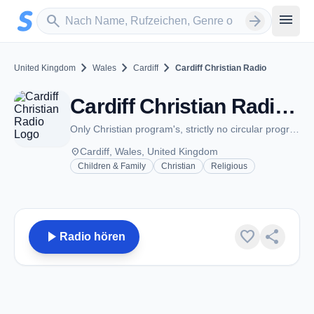
Zum Hauptinhalt springen
Sender suchen
menu
search
arrow_forward
chevron_right
chevron_right
chevron_right
United Kingdom
Wales
Cardiff
Cardiff Christian Radio
Cardiff Christian Radio - Cardiff
Only Christian program's, strictly no circular program's.
place
Cardiff, Wales, United Kingdom
Children & Family
Christian
Religious
play_arrow
favorite
share
Radio hören