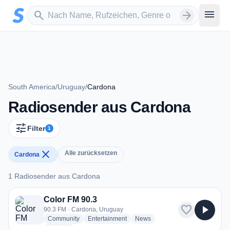
Zum Hauptinhalt springen
Sender suchen
menu
search
arrow_forward
South America
/
Uruguay
/
Cardona
Radiosender aus Cardona
tune
Filter
1
close
Alle zurücksetzen
Cardona
1 Radiosender aus Cardona
1 Radiosender aus Cardona
Color FM 90.3
favorite
play_arrow
90.3 FM · Cardona, Uruguay
radio stations
radio stations
radio stations
Community
Entertainment
News
more genres for Color FM 90.3
+1
more