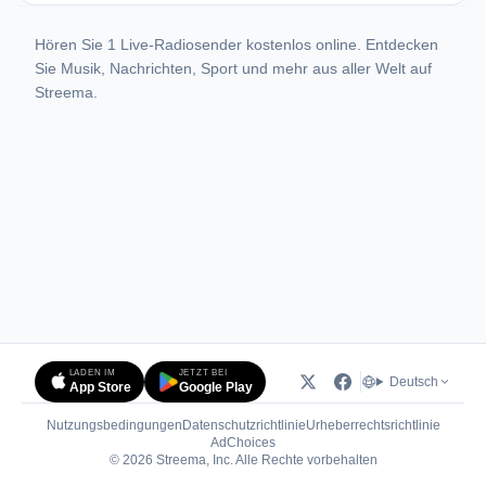
Hören Sie 1 Live-Radiosender kostenlos online. Entdecken
Sie Musik, Nachrichten, Sport und mehr aus aller Welt auf
Streema.
LADEN IM
JETZT BEI
Deutsch
App Store
Google Play
Nutzungsbedingungen
Datenschutzrichtlinie
Urheberrechtsrichtlinie
(öffnet in neuem Tab)
AdChoices
© 2026 Streema, Inc. Alle Rechte vorbehalten