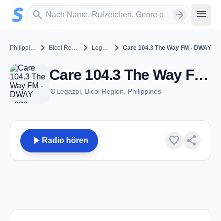
Zum Hauptinhalt springen
Sender suchen
menu
search
arrow_forward
chevron_right
chevron_right
chevron_right
Philippines
Bicol Region
Legazpi
Care 104.3 The Way FM - DWAY
Care 104.3 The Way FM - DWAY - FM 104.3 - Legazpi
place
Legazpi, Bicol Region, Philippines
play_arrow
favorite
share
Radio hören