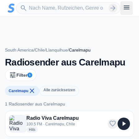
Zum Hauptinhalt springen
Sender suchen
menu
search
arrow_forward
South America
/
Chile
/
Llanquihue
/
Carelmapu
Radiosender aus Carelmapu
tune
Filter
1
close
Alle zurücksetzen
Carelmapu
1 Radiosender aus Carelmapu
1 Radiosender aus Carelmapu
Radio Viva Carelmapu
favorite
play_arrow
100.5 FM · Carelmapu, Chile
radio stations
Hits