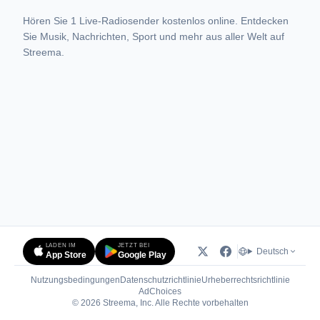
Hören Sie 1 Live-Radiosender kostenlos online. Entdecken
Sie Musik, Nachrichten, Sport und mehr aus aller Welt auf
Streema.
LADEN IM
JETZT BEI
Deutsch
App Store
Google Play
Nutzungsbedingungen
Datenschutzrichtlinie
Urheberrechtsrichtlinie
(öffnet in neuem Tab)
AdChoices
© 2026 Streema, Inc. Alle Rechte vorbehalten