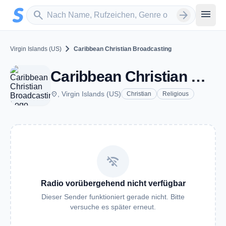
Zum Hauptinhalt springen
Sender suchen
menu
search
arrow_forward
chevron_right
Virgin Islands (US)
Caribbean Christian Broadcasting
Caribbean Christian Broadcasting
place
, Virgin Islands (US)
Christian
Religious
wifi_off
Radio vorübergehend nicht verfügbar
Dieser Sender funktioniert gerade nicht. Bitte
versuche es später erneut.