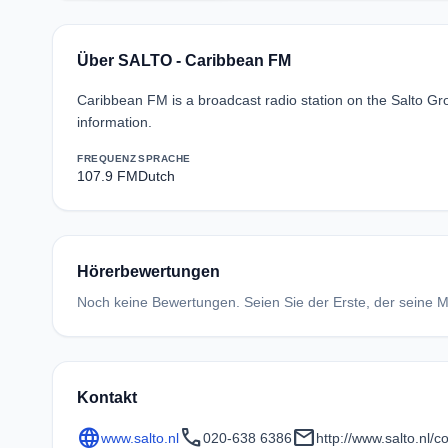
Über SALTO - Caribbean FM
Caribbean FM is a broadcast radio station on the Salto 
information.
FREQUENZ
SPRACHE
107.9 FM
Dutch
Hörerbewertungen
Noch keine Bewertungen. Seien Sie der Erste, der seine Me
Kontakt
language
call
mail
www.salto.nl
020-638 6386
http://www.salto.nl/c