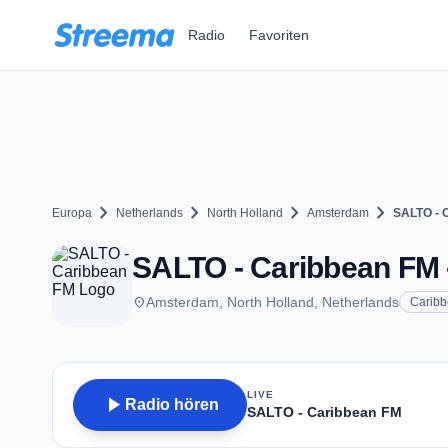
Zum Hauptinhalt springen
Radio
Favoriten
chevron_right
chevron_right
chevron_right
chevron_right
Europa
Netherlands
North Holland
Amsterdam
SALTO - 
SALTO - Caribbean FM 
place
Amsterdam, North Holland, Netherlands
Carib
LIVE
play_arrow
Radio hören
SALTO - Caribbean FM