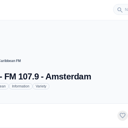
Sender
search
Caribbean FM
- FM 107.9 - Amsterdam
bean
Information
Variety
favorite