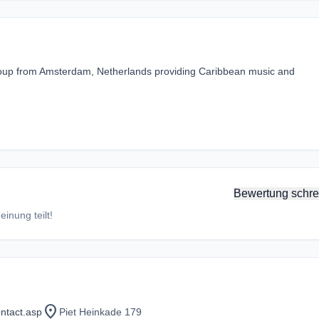
Group from Amsterdam, Netherlands providing Caribbean music and
Bewertung schre
inung teilt!
location_on
ontact.asp
Piet Heinkade 179