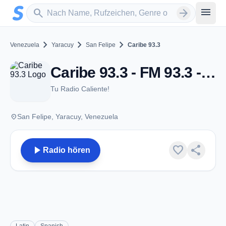
Zum Hauptinhalt springen
Sender suchen
menu
search
arrow_forward
chevron_right
chevron_right
chevron_right
Venezuela
Yaracuy
San Felipe
Caribe 93.3
Caribe 93.3 - FM 93.3 - San Felipe
Tu Radio Caliente!
place
San Felipe, Yaracuy, Venezuela
play_arrow
favorite
share
Radio hören