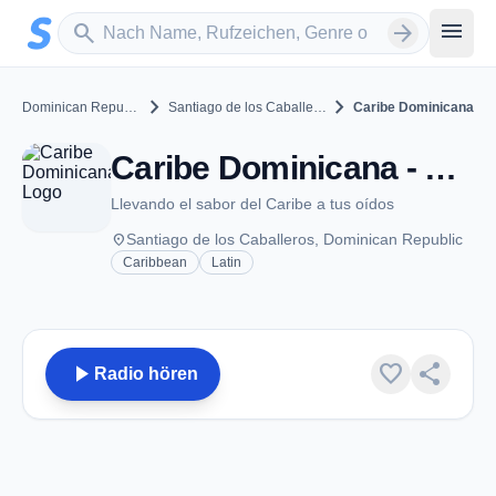
Zum Hauptinhalt springen
Sender suchen
menu
search
arrow_forward
chevron_right
chevron_right
Dominican Republic
Santiago de los Caballeros
Caribe Dominicana
Caribe Dominicana - Santiago de los Caballeros
Llevando el sabor del Caribe a tus oídos
place
Santiago de los Caballeros, Dominican Republic
Caribbean
Latin
play_arrow
favorite
share
Radio hören