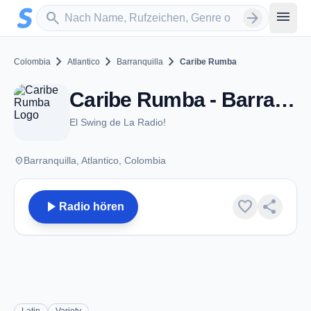
Zum Hauptinhalt springen
Sender suchen
menu
search
arrow_forward
chevron_right
chevron_right
chevron_right
Colombia
Atlantico
Barranquilla
Caribe Rumba
Caribe Rumba - Barranquilla
El Swing de La Radio!
place
Barranquilla, Atlantico, Colombia
play_arrow
favorite
share
Radio hören