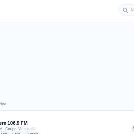
Sender
search
ripe
Caripe
re 106.9 FM
f
M · Caripe, Venezuela