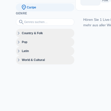
ra
Folk
location_on
Caripe
GENRE
Hören Sie 1 Live-
Genres suchen…
search
mehr aus aller We
expand_more
Country & Folk
expand_more
Pop
expand_more
Latin
expand_more
World & Cultural