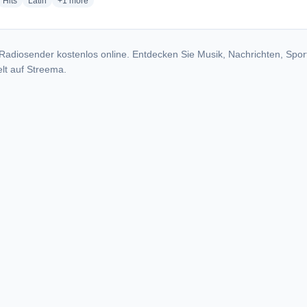
dio stations
radio stations
radio stations
more genres for Chevere 106.9 FM
Hits
Latin
+1
more
Radiosender kostenlos online. Entdecken Sie Musik, Nachrichten, Spor
lt auf Streema.