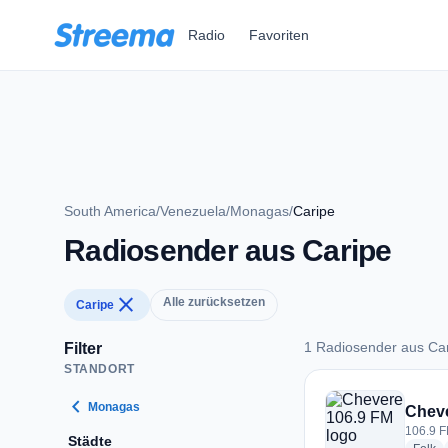
Zum Hauptinhalt springen
Radio
Favoriten
South America
/
Venezuela
/
Monagas
/
Caripe
Radiosender aus Caripe
close
Alle zurücksetzen
Caripe
1 Radiosender aus Ca
Filter
STANDORT
1 Radiosender aus 
chevron_left
Monagas
Cheve
106.9 F
Städte