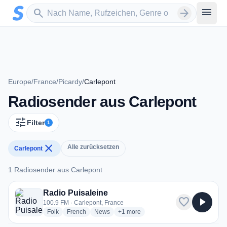
Zum Hauptinhalt springen
Sender suchen
menu
search
arrow_forward
Europe
/
France
/
Picardy
/
Carlepont
Radiosender aus Carlepont
tune
Filter
1
close
Alle zurücksetzen
Carlepont
1 Radiosender aus Carlepont
1 Radiosender aus Carlepont
Radio Puisaleine
favorite
play_arrow
100.9 FM · Carlepont, France
radio stations
radio stations
radio stations
more genres for Radio Puisaleine
Folk
French
News
+1
more