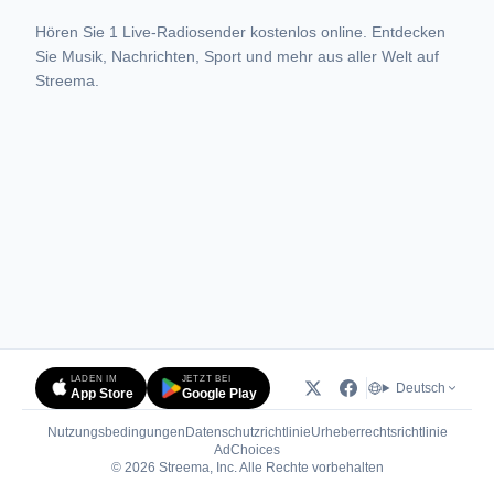
Hören Sie 1 Live-Radiosender kostenlos online. Entdecken
Sie Musik, Nachrichten, Sport und mehr aus aller Welt auf
Streema.
LADEN IM
JETZT BEI
Deutsch
App Store
Google Play
Nutzungsbedingungen
Datenschutzrichtlinie
Urheberrechtsrichtlinie
(öffnet in neuem Tab)
AdChoices
© 2026 Streema, Inc. Alle Rechte vorbehalten