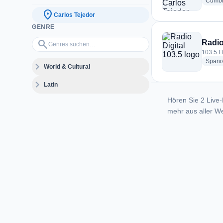
Cumb
location_on
Carlos Tejedor
GENRE
Genres suchen…
search
Radio
103.5 F
Spani
expand_more
World & Cultural
expand_more
Latin
Hören Sie 2 Live-
mehr aus aller We