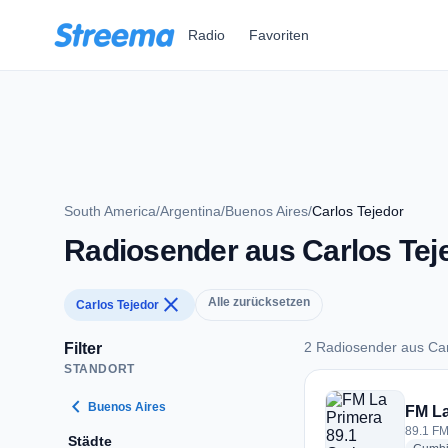
Zum Hauptinhalt springen
Radio
Favoriten
South America
/
Argentina
/
Buenos Aires
/
Carlos Tejedor
Radiosender aus Carlos Tej
close
Alle zurücksetzen
Carlos Tejedor
2 Radiosender aus Car
Filter
STANDORT
2 Radiosender aus C
chevron_left
Buenos Aires
FM La
89.1 FM
Städte