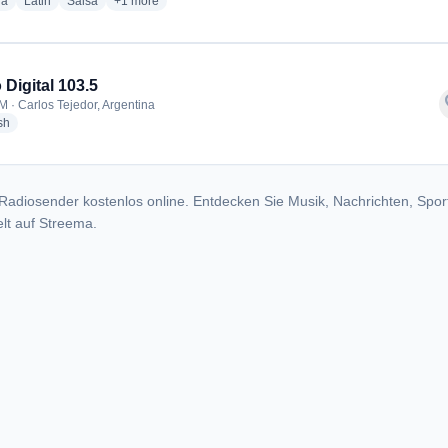
radio stations
radio stations
radio stations
more genres for FM La Primera 89.1 Carlos Tejedor
ia
Latin
Salsa
+1
more
 Digital 103.5
f
M · Carlos Tejedor, Argentina
radio stations
sh
Radiosender kostenlos online. Entdecken Sie Musik, Nachrichten, Spor
lt auf Streema.