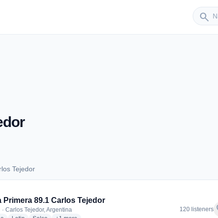
Sender
search
edor
los Tejedor
arlos Tejedor
 Primera 89.1 Carlos Tejedor
f
120 listeners
 · Carlos Tejedor, Argentina