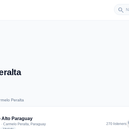
Sender
search
ralta
rmelo Peralta
Carmelo Peralta
 Alto Paraguay
f
270 listeners
 · Carmelo Peralta, Paraguay