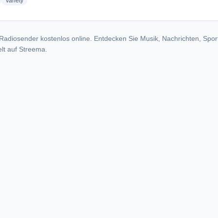
adio stations
radio stations
Variety
Radiosender kostenlos online. Entdecken Sie Musik, Nachrichten, Spor
lt auf Streema.