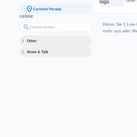
r
Other
location_on
Carmelo Peralta
GENRE
Hören Sie 1 Live-
Genres suchen…
search
mehr aus aller We
expand_more
Other
expand_more
News & Talk