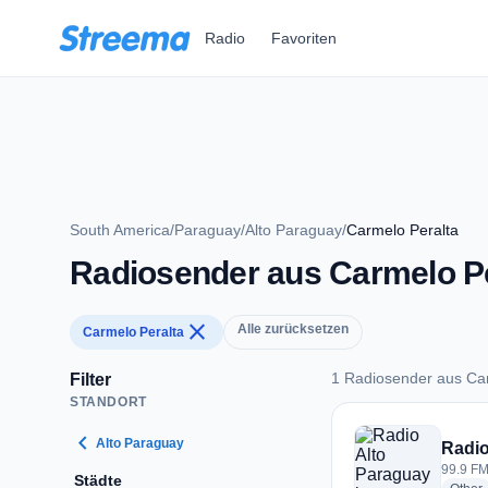
Zum Hauptinhalt springen
Radio
Favoriten
South America
/
Paraguay
/
Alto Paraguay
/
Carmelo Peralta
Radiosender aus Carmelo Pe
close
Alle zurücksetzen
Carmelo Peralta
1 Radiosender aus Ca
Filter
STANDORT
1 Radiosender aus 
chevron_left
Alto Paraguay
Radio
99.9 FM
Städte