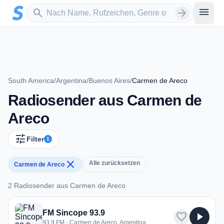
Zum Hauptinhalt springen
Sender suchen
menu
search
arrow_forward
South America
/
Argentina
/
Buenos Aires
/
Carmen de Areco
Radiosender aus Carmen de
Areco
tune
Filter
1
close
Alle zurücksetzen
Carmen de Areco
2 Radiosender aus Carmen de Areco
2 Radiosender aus Carmen de Areco
FM Sincope 93.9
favorite
play_arrow
93.9 FM · Carmen de Areco, Argentina