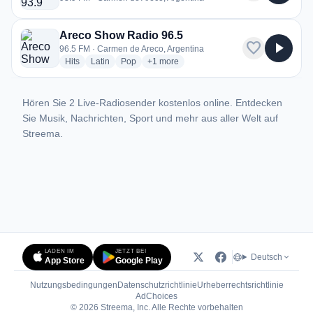
Areco Show Radio 96.5
favorite
play_arrow
96.5 FM · Carmen de Areco, Argentina
radio stations
radio stations
radio stations
more genres for Areco Show Radio 96.5
Hits
Latin
Pop
+1
more
Hören Sie 2 Live-Radiosender kostenlos online. Entdecken
Sie Musik, Nachrichten, Sport und mehr aus aller Welt auf
Streema.
LADEN IM
JETZT BEI
Deutsch
App Store
Google Play
Nutzungsbedingungen
Datenschutzrichtlinie
Urheberrechtsrichtlinie
(öffnet in neuem Tab)
AdChoices
© 2026 Streema, Inc. Alle Rechte vorbehalten