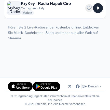
KryKey - Radio Napoli Ciro
favorite
play_arrow
Carmignano, Italy
radio stations
Variety
Hören Sie 2 Live-Radiosender kostenlos online. Entdecken
Sie Musik, Nachrichten, Sport und mehr aus aller Welt auf
Streema.
LADEN IM
JETZT BEI
Deutsch
App Store
Google Play
Nutzungsbedingungen
Datenschutzrichtlinie
Urheberrechtsrichtlinie
(öffnet in neuem Tab)
AdChoices
© 2026 Streema, Inc. Alle Rechte vorbehalten