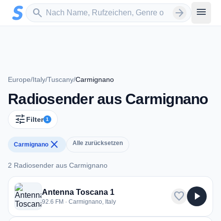
Zum Hauptinhalt springen
Sender suchen
menu
search
arrow_forward
Europe
/
Italy
/
Tuscany
/
Carmignano
Radiosender aus Carmignano
tune
Filter
1
close
Alle zurücksetzen
Carmignano
2 Radiosender aus Carmignano
2 Radiosender aus Carmignano
Antenna Toscana 1
favorite
play_arrow
92.6 FM · Carmignano, Italy