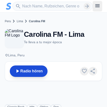
Zum Hauptinhalt springen
Sender suchen
menu
search
arrow_forward
chevron_right
chevron_right
Peru
Lima
Carolina FM
Carolina FM - Lima
Te lleva a tu mejor época
place
Lima, Peru
play_arrow
favorite
share
Radio hören