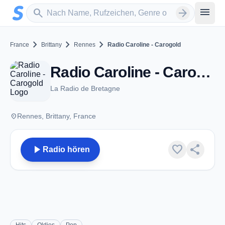
Zum Hauptinhalt springen
Sender suchen
menu
search
arrow_forward
chevron_right
chevron_right
chevron_right
France
Brittany
Rennes
Radio Caroline - Carogold
Radio Caroline - Carogold - Rennes
La Radio de Bretagne
place
Rennes, Brittany, France
play_arrow
favorite
share
Radio hören