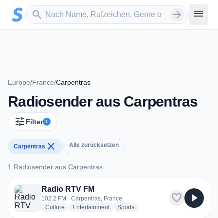
Zum Hauptinhalt springen
Sender suchen
menu
search
arrow_forward
Europe
/
France
/
Carpentras
Radiosender aus Carpentras
tune
Filter
1
close
Alle zurücksetzen
Carpentras
1 Radiosender aus Carpentras
1 Radiosender aus Carpentras
Radio RTV FM
favorite
play_arrow
102.2 FM · Carpentras, France
radio stations
radio stations
radio stations
Culture
Entertainment
Sports