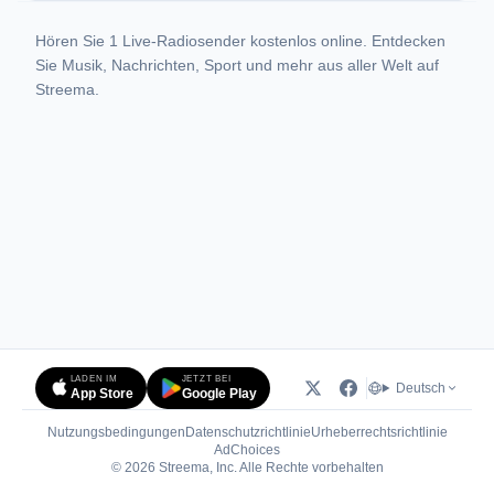
Hören Sie 1 Live-Radiosender kostenlos online. Entdecken
Sie Musik, Nachrichten, Sport und mehr aus aller Welt auf
Streema.
LADEN IM
JETZT BEI
Deutsch
App Store
Google Play
Nutzungsbedingungen
Datenschutzrichtlinie
Urheberrechtsrichtlinie
(öffnet in neuem Tab)
AdChoices
© 2026 Streema, Inc. Alle Rechte vorbehalten