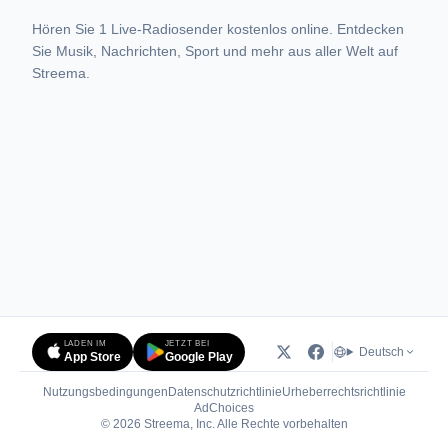
Hören Sie 1 Live-Radiosender kostenlos online. Entdecken
Sie Musik, Nachrichten, Sport und mehr aus aller Welt auf
Streema.
LADEN IM
JETZT BEI
Deutsch
App Store
Google Play
Nutzungsbedingungen
Datenschutzrichtlinie
Urheberrechtsrichtlinie
(öffnet in neuem Tab)
AdChoices
© 2026 Streema, Inc. Alle Rechte vorbehalten