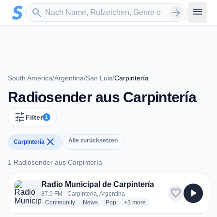
Zum Hauptinhalt springen
Sender suchen
menu
search
arrow_forward
South America
/
Argentina
/
San Luis
/
Carpintería
Radiosender aus Carpintería
tune
Filter
1
close
Alle zurücksetzen
Carpintería
1 Radiosender aus Carpintería
1 Radiosender aus Carpintería
Radio Municipal de Carpintería
favorite
play_arrow
87.9 FM · Carpintería, Argentina
radio stations
radio stations
radio stations
more genres for Radio Municipal
Community
News
Pop
+3
more