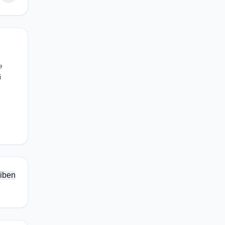
e
i
iben