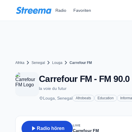
Zum Hauptinhalt springen
Radio
Favoriten
chevron_right
chevron_right
chevron_right
Afrika
Senegal
Louga
Carrefour FM
Carrefour FM - FM 90.0
la voie du futur
place
Louga, Senegal
Afrobeats
Education
Informa
LIVE
play_arrow
Radio hören
Carrefour FM