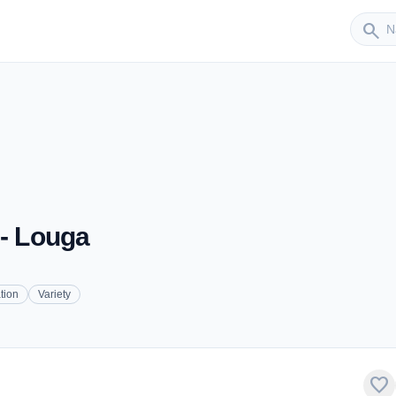
Sender
search
 - Louga
tion
Variety
favorite