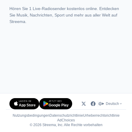
Hören Sie 1 Live-Radiosender kostenlos online. Entdecken
Sie Musik, Nachrichten, Sport und mehr aus aller Welt auf
Streema.
LADEN IM
JETZT BEI
Deutsch
App Store
Google Play
Nutzungsbedingungen
Datenschutzrichtlinie
Urheberrechtsrichtlinie
(öffnet in neuem Tab)
AdChoices
© 2026 Streema, Inc. Alle Rechte vorbehalten