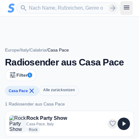
Zum Hauptinhalt springen
Sender suchen
menu
search
arrow_forward
Europe
/
Italy
/
Calabria
/
Casa Pace
Radiosender aus Casa Pace
tune
Filter
1
close
Alle zurücksetzen
Casa Pace
1 Radiosender aus Casa Pace
1 Radiosender aus Casa Pace
Rock Party Show
favorite
play_arrow
Casa Pace, Italy
radio stations
Rock