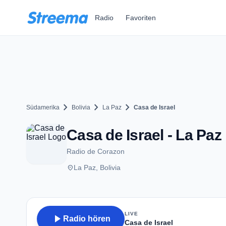
Zum Hauptinhalt springen
Radio
Favoriten
chevron_right
chevron_right
chevron_right
Südamerika
Bolivia
La Paz
Casa de Israel
Casa de Israel - La Paz
Radio de Corazon
place
La Paz, Bolivia
LIVE
play_arrow
Radio hören
Casa de Israel