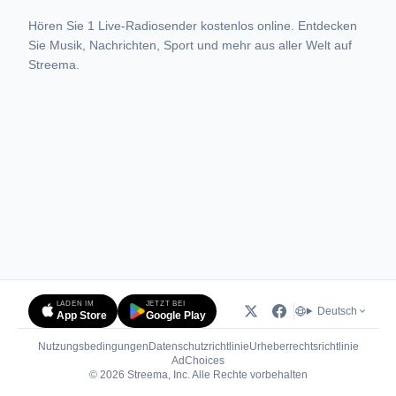
Hören Sie 1 Live-Radiosender kostenlos online. Entdecken
Sie Musik, Nachrichten, Sport und mehr aus aller Welt auf
Streema.
LADEN IM
JETZT BEI
Deutsch
App Store
Google Play
Nutzungsbedingungen
Datenschutzrichtlinie
Urheberrechtsrichtlinie
(öffnet in neuem Tab)
AdChoices
© 2026 Streema, Inc. Alle Rechte vorbehalten