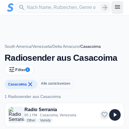
Zum Hauptinhalt springen
Sender suchen
menu
search
arrow_forward
South America
/
Venezuela
/
Delta Amacuro
/
Casacoima
Radiosender aus Casacoima
tune
Filter
1
close
Alle zurücksetzen
Casacoima
1 Radiosender aus Casacoima
1 Radiosender aus Casacoima
Radio Serrania
favorite
play_arrow
95.1 FM · Casacoima, Venezuela
radio stations
radio stations
Other
Variety