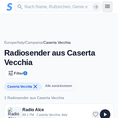
Zum Hauptinhalt springen
Sender suchen
menu
search
arrow_forward
Europe
/
Italy
/
Campania
/
Caserta Vecchia
Radiosender aus Caserta
Vecchia
tune
Filter
1
close
Alle zurücksetzen
Caserta Vecchia
1 Radiosender aus Caserta Vecchia
1 Radiosender aus Caserta Vecchia
Radio Alce
favorite
play_arrow
88.1 FM · Caserta Vecchia, Italy