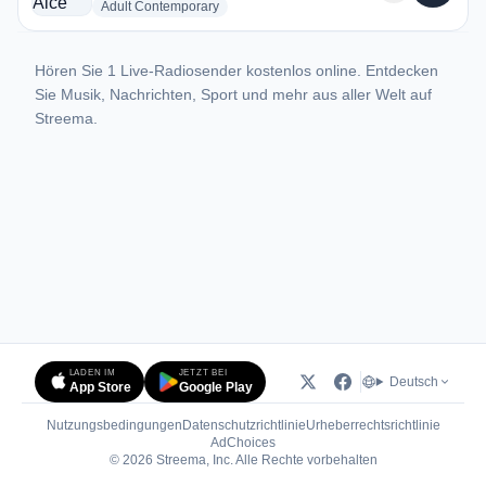
radio stations
Adult Contemporary
Hören Sie 1 Live-Radiosender kostenlos online. Entdecken
Sie Musik, Nachrichten, Sport und mehr aus aller Welt auf
Streema.
LADEN IM
JETZT BEI
Deutsch
App Store
Google Play
Nutzungsbedingungen
Datenschutzrichtlinie
Urheberrechtsrichtlinie
(öffnet in neuem Tab)
AdChoices
© 2026 Streema, Inc. Alle Rechte vorbehalten