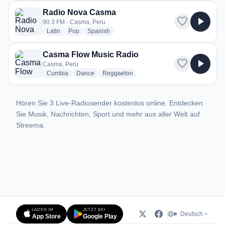
Radio Nova Casma
favorite
play_arrow
90.3 FM · Casma, Peru
radio stations
radio stations
radio stations
Latin
Pop
Spanish
Casma Flow Music Radio
favorite
play_arrow
Casma, Peru
radio stations
radio stations
radio stations
Cumbia
Dance
Reggaeton
Hören Sie 3 Live-Radiosender kostenlos online. Entdecken
Sie Musik, Nachrichten, Sport und mehr aus aller Welt auf
Streema.
LADEN IM
JETZT BEI
Deutsch
App Store
Google Play