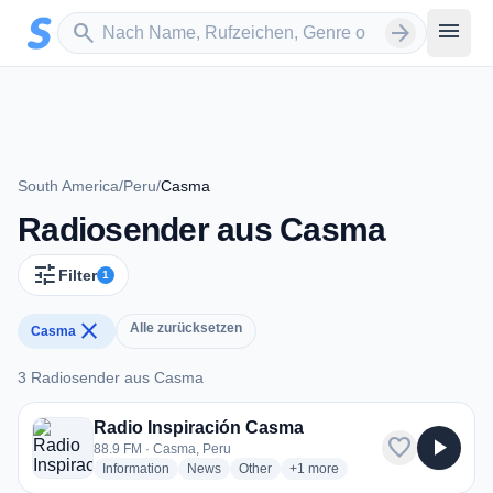
Zum Hauptinhalt springen
Sender suchen
menu
search
arrow_forward
South America
/
Peru
/
Casma
Radiosender aus Casma
tune
Filter
1
close
Alle zurücksetzen
Casma
3 Radiosender aus Casma
3 Radiosender aus Casma
Radio Inspiración Casma
favorite
play_arrow
88.9 FM · Casma, Peru
radio stations
radio stations
radio stations
more genres for Radio Inspira
Information
News
Other
+1
more