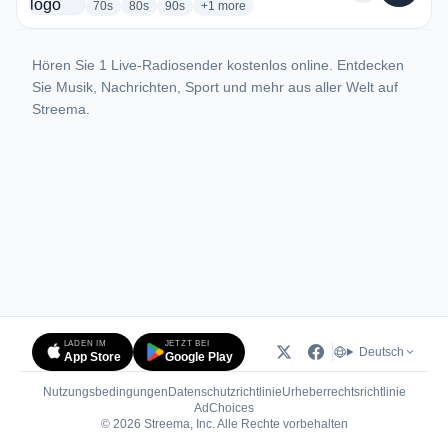
radio stations
radio stations
radio stations
more genres for Mini Radio
70s
80s
90s
+1
more
Hören Sie 1 Live-Radiosender kostenlos online. Entdecken
Sie Musik, Nachrichten, Sport und mehr aus aller Welt auf
Streema.
LADEN IM
JETZT BEI
Deutsch
App Store
Google Play
Nutzungsbedingungen
Datenschutzrichtlinie
Urheberrechtsrichtlinie
(öffnet in neuem Tab)
AdChoices
© 2026 Streema, Inc. Alle Rechte vorbehalten