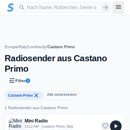
Zum Hauptinhalt springen
Sender suchen
menu
search
arrow_forward
Europe
/
Italy
/
Lombardy
/
Castano Primo
Radiosender aus Castano
Primo
tune
Filter
1
close
Alle zurücksetzen
Castano Primo
1 Radiosender aus Castano Primo
1 Radiosender aus Castano Primo
Mini Radio
favorite
play_arrow
1512 AM · Castano Primo, Italy