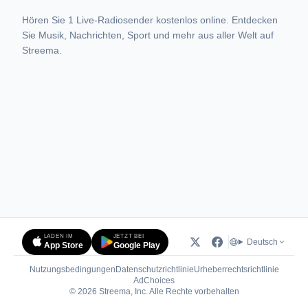
Hören Sie 1 Live-Radiosender kostenlos online. Entdecken
Sie Musik, Nachrichten, Sport und mehr aus aller Welt auf
Streema.
LADEN IM
JETZT BEI
Deutsch
App Store
Google Play
Nutzungsbedingungen
Datenschutzrichtlinie
Urheberrechtsrichtlinie
(öffnet in neuem Tab)
AdChoices
© 2026 Streema, Inc. Alle Rechte vorbehalten