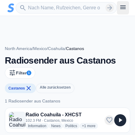
Zum Hauptinhalt springen
Sender suchen
menu
search
arrow_forward
North America
/
Mexico
/
Coahuila
/
Castanos
Radiosender aus Castanos
tune
Filter
1
close
Alle zurücksetzen
Castanos
1 Radiosender aus Castanos
1 Radiosender aus Castanos
Radio Coahuila - XHCST
favorite
play_arrow
102.3 FM · Castanos, Mexico
radio stations
radio stations
radio stations
more genres for Radio Coahu
Information
News
Politics
+1
more