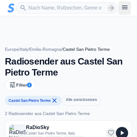
Zum Hauptinhalt springen
Sender suchen
menu
search
arrow_forward
Europe
/
Italy
/
Emilia-Romagna
/
Castel San Pietro Terme
Radiosender aus Castel San
Pietro Terme
tune
Filter
1
close
Alle zurücksetzen
Castel San Pietro Terme
2 Radiosender aus Castel San Pietro Terme
2 Radiosender aus Castel San Pietro Terme
RaDioSky
favorite
play_arrow
Castel San Pietro Terme, Italy