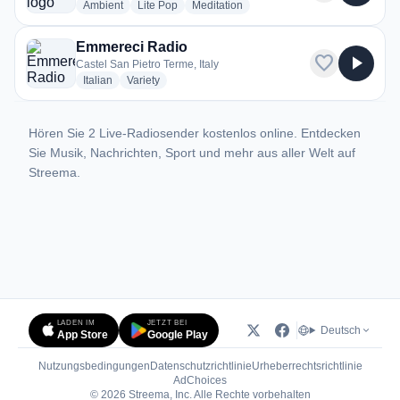
radio stations
radio stations
radio stations
Ambient
Lite Pop
Meditation
Emmereci Radio
favorite
play_arrow
Castel San Pietro Terme, Italy
radio stations
radio stations
Italian
Variety
Hören Sie 2 Live-Radiosender kostenlos online. Entdecken
Sie Musik, Nachrichten, Sport und mehr aus aller Welt auf
Streema.
LADEN IM
JETZT BEI
Deutsch
App Store
Google Play
Nutzungsbedingungen
Datenschutzrichtlinie
Urheberrechtsrichtlinie
(öffnet in neuem Tab)
AdChoices
© 2026 Streema, Inc. Alle Rechte vorbehalten