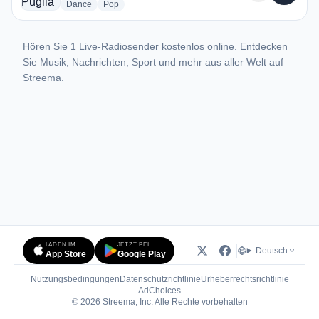
radio stations
radio stations
Dance
Pop
Hören Sie 1 Live-Radiosender kostenlos online. Entdecken
Sie Musik, Nachrichten, Sport und mehr aus aller Welt auf
Streema.
LADEN IM
JETZT BEI
Deutsch
App Store
Google Play
Nutzungsbedingungen
Datenschutzrichtlinie
Urheberrechtsrichtlinie
(öffnet in neuem Tab)
AdChoices
© 2026 Streema, Inc. Alle Rechte vorbehalten