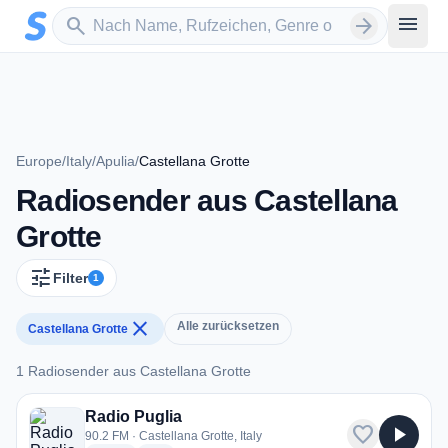
Zum Hauptinhalt springen
Sender suchen
menu
search
arrow_forward
Europe
/
Italy
/
Apulia
/
Castellana Grotte
Radiosender aus Castellana
Grotte
tune
Filter
1
close
Alle zurücksetzen
Castellana Grotte
1 Radiosender aus Castellana Grotte
1 Radiosender aus Castellana Grotte
Radio Puglia
favorite
play_arrow
90.2 FM · Castellana Grotte, Italy