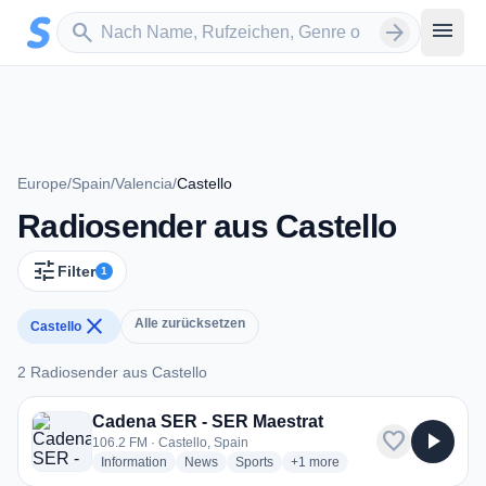
Zum Hauptinhalt springen
Sender suchen
menu
search
arrow_forward
Europe
/
Spain
/
Valencia
/
Castello
Radiosender aus Castello
tune
Filter
1
close
Alle zurücksetzen
Castello
2 Radiosender aus Castello
2 Radiosender aus Castello
Cadena SER - SER Maestrat
favorite
play_arrow
106.2 FM · Castello, Spain
radio stations
radio stations
radio stations
more genres for Cadena SER 
Information
News
Sports
+1
more