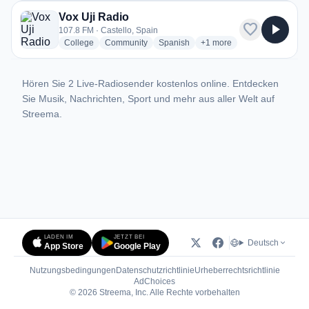
Vox Uji Radio
favorite
play_arrow
107.8 FM · Castello, Spain
radio stations
radio stations
radio stations
more genres for Vox Uji R
College
Community
Spanish
+1
more
Hören Sie 2 Live-Radiosender kostenlos online. Entdecken
Sie Musik, Nachrichten, Sport und mehr aus aller Welt auf
Streema.
LADEN IM
JETZT BEI
Deutsch
App Store
Google Play
Nutzungsbedingungen
Datenschutzrichtlinie
Urheberrechtsrichtlinie
(öffnet in neuem Tab)
AdChoices
© 2026 Streema, Inc. Alle Rechte vorbehalten