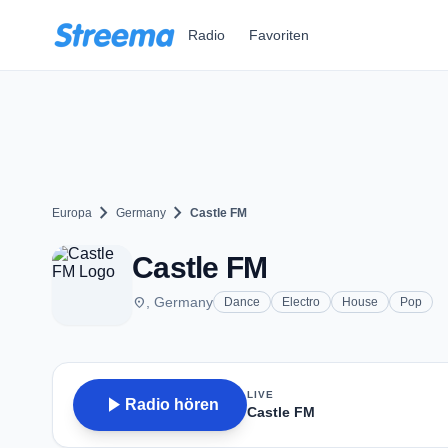
Zum Hauptinhalt springen
Radio
Favoriten
chevron_right
chevron_right
Europa
Germany
Castle FM
Castle FM
place
, Germany
Dance
Electro
House
Pop
LIVE
play_arrow
Radio hören
Castle FM