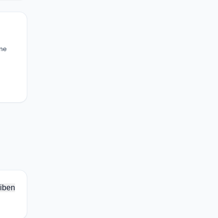
ine
iben