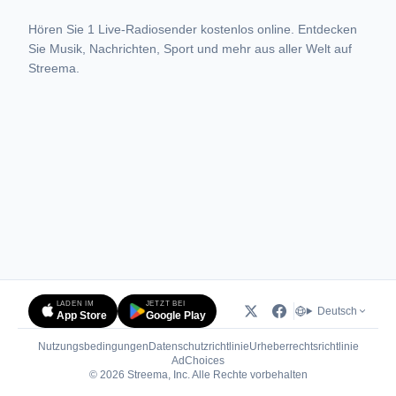
Hören Sie 1 Live-Radiosender kostenlos online. Entdecken
Sie Musik, Nachrichten, Sport und mehr aus aller Welt auf
Streema.
LADEN IM
JETZT BEI
Deutsch
App Store
Google Play
Nutzungsbedingungen
Datenschutzrichtlinie
Urheberrechtsrichtlinie
(öffnet in neuem Tab)
AdChoices
© 2026 Streema, Inc. Alle Rechte vorbehalten