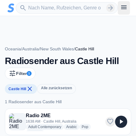
Zum Hauptinhalt springen
Sender suchen
menu
search
arrow_forward
Oceania
/
Australia
/
New South Wales
/
Castle Hill
Radiosender aus Castle Hill
tune
Filter
1
close
Alle zurücksetzen
Castle Hill
1 Radiosender aus Castle Hill
1 Radiosender aus Castle Hill
Radio 2ME
favorite
play_arrow
1638 AM · Castle Hill, Australia
radio stations
radio stations
radio stations
Adult Contemporary
Arabic
Pop
more genres for Radio 2ME
+1
more