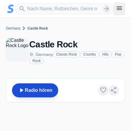
Zum Hauptinhalt springen
Sender suchen
menu
search
arrow_forward
chevron_right
Germany
Castle Rock
Castle Rock
place
, Germany
Classic Rock
Country
Hits
Pop
Rock
play_arrow
favorite
share
Radio hören