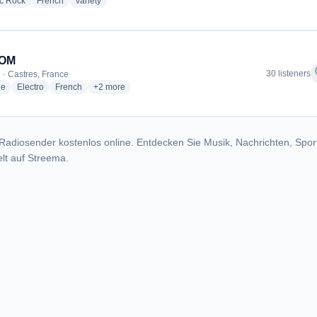
radio stations
radio stations
radio stations
ic Rock
French
Variety
IOM
f
30 listeners
 · Castres, France
radio stations
radio stations
radio stations
more genres for RADIOM
ge
Electro
French
+2
more
Radiosender kostenlos online. Entdecken Sie Musik, Nachrichten, Spor
lt auf Streema.