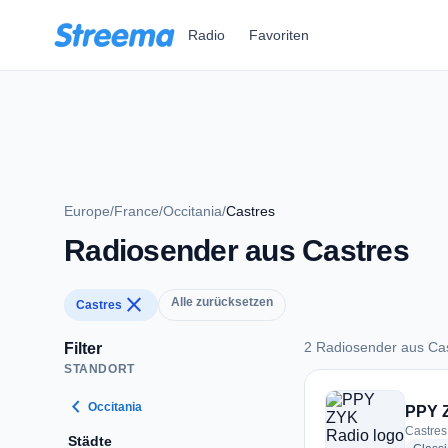
Zum Hauptinhalt springen
Radio
Favoriten
Europe
/
France
/
Occitania
/
Castres
Radiosender aus Castres
close
Alle zurücksetzen
Castres
2 Radiosender aus Ca
Filter
STANDORT
2 Radiosender aus 
chevron_left
Occitania
PPY 
Castres
Städte