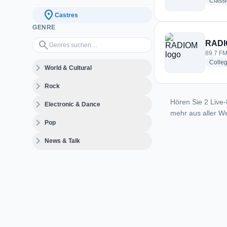
Class
location_on
Castres
GENRE
Genres suchen…
search
RAD
89.7 FM
Colle
expand_more
World & Cultural
expand_more
Rock
Hören Sie 2 Live-
expand_more
Electronic & Dance
mehr aus aller We
expand_more
Pop
expand_more
News & Talk