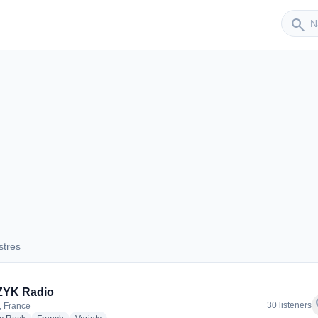
Sender
search
stres
Castres
ZYK Radio
f
30 listeners
, France