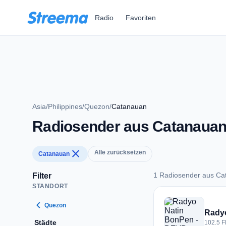
Zum Hauptinhalt springen
Radio
Favoriten
Asia
/
Philippines
/
Quezon
/
Catanauan
Radiosender aus Catanaua
close
Alle zurücksetzen
Catanauan
1 Radiosender aus Ca
Filter
STANDORT
1 Radiosender aus
chevron_left
Quezon
Rady
Städte
102.5 F