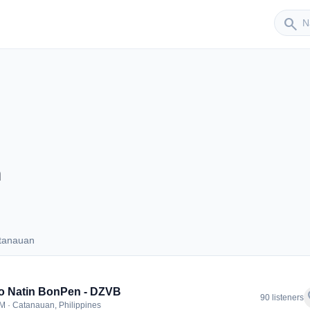
Sender
search
n
tanauan
 Catanauan
o Natin BonPen - DZVB
f
90 listeners
M · Catanauan, Philippines