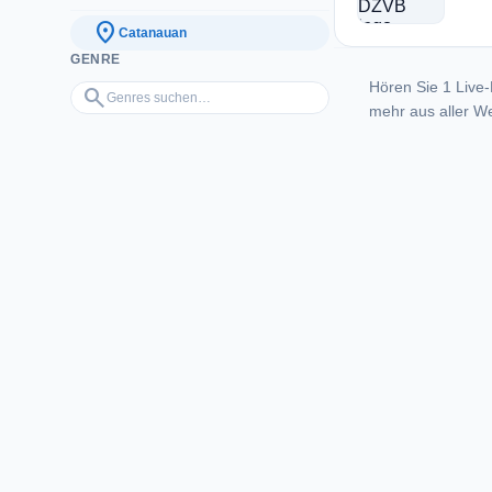
location_on
Catanauan
GENRE
Hören Sie 1 Live-
Genres suchen…
search
mehr aus aller We